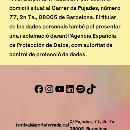
domicili situat al Carrer de Pujades, número
77, 2n 7a., 08005 de Barcelona. El titular
de les dades personals també pot presentar
una reclamació davant l’Agencia Española
de Protección de Datos, com autoritat de
control de protecció de dades.
Facebook
Instagram
YouTube
LinkedIn
#
TikTok
Abre en nueva ventana
Abre en nueva ventana
Abre en nueva ventana
Abre en nueva venta
Abre en nueva ve
Abre en nuev
C/ Pujades, 77, 2n 7a
festival@portaferrada.cat
08005, Barcelona