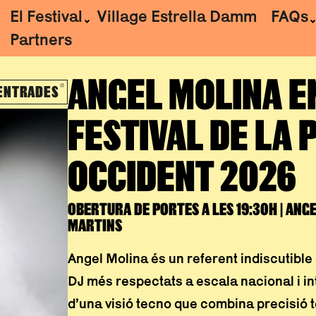
El Festival
Village Estrella Damm
FAQs
Partners
ANGEL MOLINA
E
ENTRADES
ABRE EN NUEVA VENTANA
FESTIVAL DE LA
OCCIDENT 2026
OBERTURA DE PORTES A LES 19:30H | ANG
MARTINS
Angel Molina és un referent indiscutible
DJ més respectats a escala nacional i in
d’una visió tecno que combina precisió tè