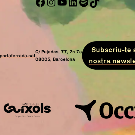
Facebook
Instagram
YouTube
LinkedIn
#
TikTok
Abre en nueva ventana
Abre en nueva ventana
Abre en nueva ventana
Abre en nueva venta
Abre en nueva ve
Abre en nuev
Subscriu-te 
C/ Pujades, 77, 2n 7a
portaferrada.cat
08005, Barcelona
nostra newsle