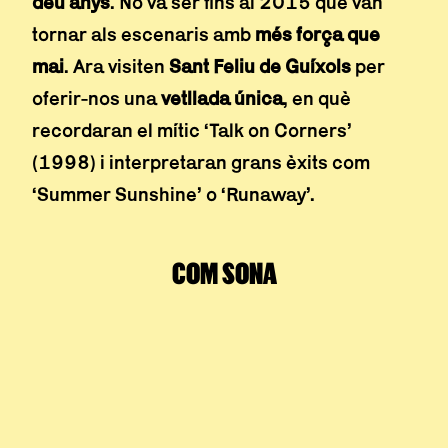
deu anys
. No va ser fins al 2015 que van
tornar als escenaris amb
més força que
mai
. Ara visiten
Sant Feliu de Guíxols
per
oferir-nos una
vetllada única
, en què
recordaran el mític ‘Talk on Corners’
(1998) i interpretaran grans èxits com
‘Summer Sunshine’ o ‘Runaway’.
COM SONA