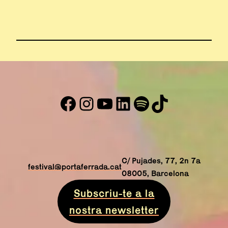
Facebook
Instagram
YouTube
LinkedIn
#
TikTok
Abre en nueva ventana
Abre en nueva ventana
Abre en nueva ventana
Abre en nueva venta
Abre en nueva ve
Abre en nuev
C/ Pujades, 77, 2n 7a
festival@portaferrada.cat
08005, Barcelona
Subscriu-te a la
nostra newsletter