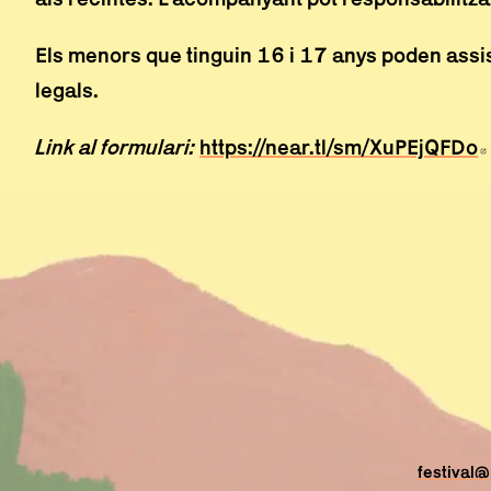
Els menors que tinguin 16 i 17 anys poden assi
legals.
Link al formulari:
https://near.tl/sm/XuPEjQFDo
festival@