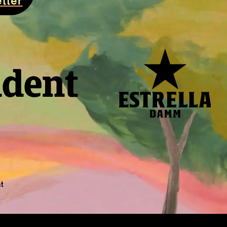
tter
t
tana