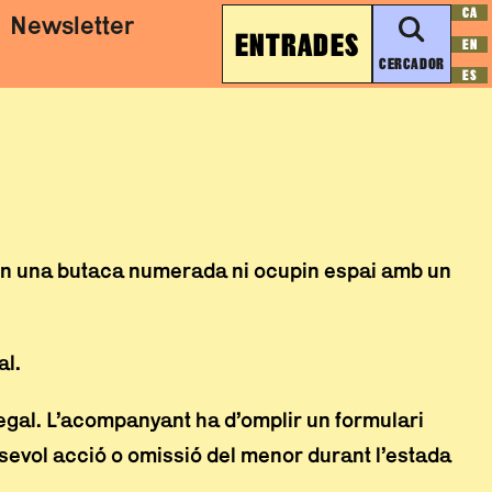
CA
Newsletter
ENTRADES
EN
CERCADOR
ES
upin una butaca numerada ni ocupin espai amb un
al.
egal. L’acompanyant ha d’omplir un formulari
evol acció o omissió del menor durant l’estada