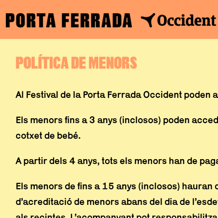
Vés
POLÍTICA DE MENORS
al
contingut
Al Festival de la Porta Ferrada Occident poden 
Els menors fins a 3 anys (inclosos) poden acce
cotxet de bebé.
A partir dels 4 anys, tots els menors han de pag
Els menors de fins a 15 anys (inclosos) hauran
d’acreditació de menors abans del dia de l’esd
als recintes. L’acompanyant pot responsabilitz