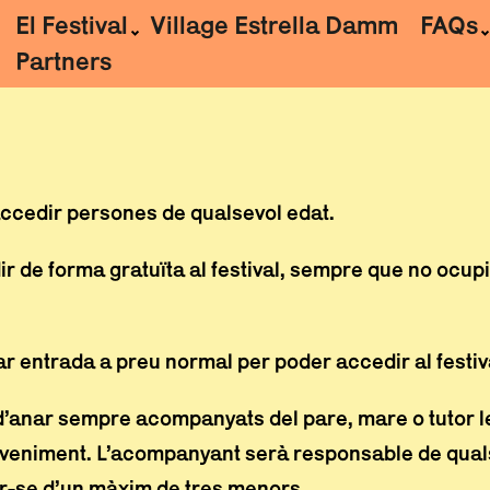
El Festival
Village Estrella Damm
FAQs
Partners
accedir persones de qualsevol edat.
dir de forma gratuïta al festival, sempre que no oc
ar entrada a preu normal per poder accedir al festiv
 d’anar sempre acompanyats del pare, mare o tutor l
eveniment. L’acompanyant serà responsable de quals
ar-se d’un màxim de tres menors.