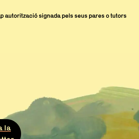
 autorització signada pels seus pares o tutors
na
ntana
a ventana
a la