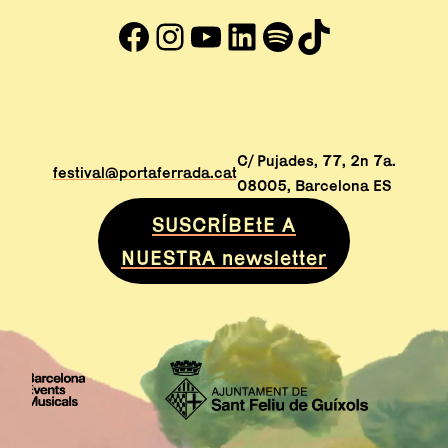
Facebook
Instagram
YouTube
LinkedIn
#
TikTok
Abre en nueva ventana
Abre en nueva ventana
Abre en nueva ventana
Abre en nueva venta
Abre en nueva ve
Abre en nuev
C/ Pujades, 77, 2n 7a.
festival@portaferrada.cat
08005, Barcelona ES
SUSCRÍBEtE A
NUESTRA newsletter