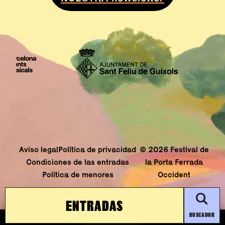
Aviso legal
Política de privacidad
© 2026 Festival de
Condiciones de las entradas
la Porta Ferrada
Política de menores
Occident
ENTRADAS
BUSCADOR
Abre en nueva ven