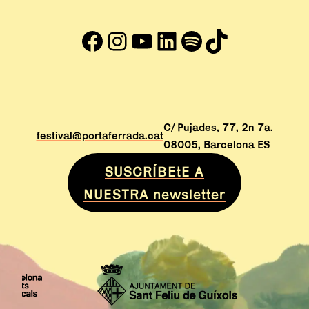
Facebook
Instagram
YouTube
LinkedIn
#
TikTok
Abre en nueva ventana
Abre en nueva ventana
Abre en nueva ventana
Abre en nueva venta
Abre en nueva ve
Abre en nuev
C/ Pujades, 77, 2n 7a.
festival@portaferrada.cat
08005, Barcelona ES
SUSCRÍBEtE A
NUESTRA newsletter