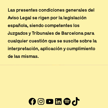
Las presentes condiciones generales del
Aviso Legal se rigen por la legislación
española, siendo competentes los
Juzgados y Tribunales de Barcelona para
cualquier cuestión que se suscite sobre la
interpretación, aplicación y cumplimiento
de las mismas.
Facebook
Instagram
YouTube
LinkedIn
#
TikTok
Abre en nueva ventana
Abre en nueva ventana
Abre en nueva ventana
Abre en nueva venta
Abre en nueva ve
Abre en nuev